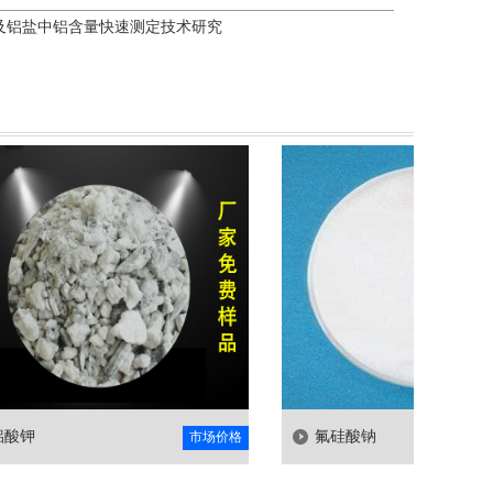
及铝盐中铝含量快速测定技术研究
氟硅酸钠
市场价格
市场