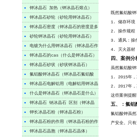
钾冰晶石 加热（钾冰晶石熔点）
既然氟铝酸钾
钾冰晶石砂轮（砂轮用钾冰晶石）
1. 储存环
钾冰晶石密度（钾冰晶石的密度是多
2. 操作规
少）
砂轮钾冰晶石（砂轮用钾冰晶石）
3. 通风：
电镀为什么用钾冰晶石（钾冰晶石作
4. 灭火器
用）
钾冰晶石的cas（什么是钾冰晶石）
四、案例分
钾冰晶石砂状（砂状钾冰晶石）
虽然氟铝酸钾
氟铝酸钾冰晶石（钾冰晶石氟铝酸
1. 201
钾）
钾冰晶石电解铝用（电解铝用钾冰晶
2. 201
石）
什么是钾冰晶石（钾冰晶石是什么）
这些案例提醒
钾冰晶石 钠冰晶石 区别（钾冰晶
五、：氟铝
石和钠冰晶石的区别）
钾长冰晶石粉（钾冰晶石粉）
氟铝酸钾虽然
钾冰晶石粉的作用（钾冰晶石粉的作
产安全。只有
用与用途）
钾冰晶石晶胞（钾冰晶石晶体）